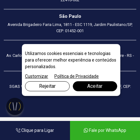
São Paulo
Avenida Brigadeiro Faria Lima, 1811 - ESC 1119, Jardim Paulistano/SP,
CEP: 01452-001
Porto Alegre
Utilizamos cookies essenciais e tecnologias
Av. Carlos Gomes, 700, sala 606, 5º andar, Boa Vista, Porto Alegre - RS -
para oferecer melhor experiência e conteúdos
CEP: 90480-000
personalizados.
Customizar
Política de Privacidade
Brasília
Rejeitar
Aceitar
SGAS 915, BLOCO D SL 103 PARTE CH s/n, Asa Sul, Brasília/DF, CEP:
70390-150
Clique para Ligar
Fale por WhatsApp
Procurando Formação de Preço de Produtos para Empresas em
Belo Horizonte? A Parcon Consultoria Empresarial é Especialista