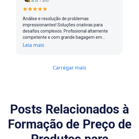
há 1 ano
Análise e resolução de problemas
impressionantes! Soluções criativas para
desafios complexos. Profissional altamente
competente e com grande bagagem em
grandes empresas. Foi um grande prazer poder
Leia mais
trabalhar junto a Parcon Consultoria
empresarial. Super recomendo., 😃
Carregar mais
Posts Relacionados à
Formação de Preço de